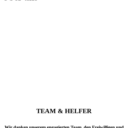
Mission, Team und Sponsoren von ¡Agua! Berlin
TEAM & HELFER
Wir danken unserem engagierten Team, den Freiwilligen und