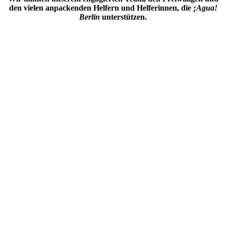
den vielen anpackenden Helfern und Helferinnen, die
¡Agua!
Berlin
unterstützen.
78
CUBA LIBRE GETRUNKEN
302
TANZWÜTIGE GLÜCKLICH GEMACHT
128
FALAFEL GEGESSEN